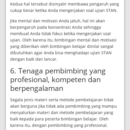
Kedua hal tersebut disinyalir membawa pengaruh yang
cukup besar ketika Anda mengerjakan soal ujian STAN.
Jika mental dan motivasi Anda jatuh, hal ini akan
berpengaruh pada konsentrasi Anda sehingga
membuat Anda tidak fokus ketika mengerjakan soal
ujian. Oleh karena itu, bimbingan mental dan motivasi
yang diberikan oleh bimbingan belajar dinilai sangat
dibutuhkan agar Anda bisa menghadapi ujian STAN
dengan baik dan lancar.
6. Tenaga pembimbing yang
profesional, kompeten dan
berpengalaman
Segala jenis materi serta metode pembelajaran tidak
akan berguna jika tidak ada pembimbing yang mampu
menyalurkan materi dan metode pembelajaran yang
baik kepada para peserta bimbingan belajar. Oleh
karena itu, dengan pembimbing yang profesional,