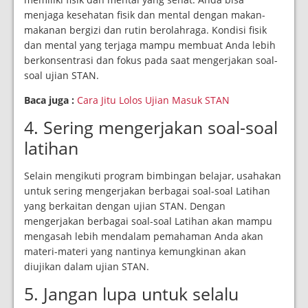
menjaga kesehatan fisik dan mental dengan makan-
makanan bergizi dan rutin berolahraga. Kondisi fisik
dan mental yang terjaga mampu membuat Anda lebih
berkonsentrasi dan fokus pada saat mengerjakan soal-
soal ujian STAN.
Baca juga :
Cara Jitu Lolos Ujian Masuk STAN
4. Sering mengerjakan soal-soal
latihan
Selain mengikuti program bimbingan belajar, usahakan
untuk sering mengerjakan berbagai soal-soal Latihan
yang berkaitan dengan ujian STAN. Dengan
mengerjakan berbagai soal-soal Latihan akan mampu
mengasah lebih mendalam pemahaman Anda akan
materi-materi yang nantinya kemungkinan akan
diujikan dalam ujian STAN.
5. Jangan lupa untuk selalu