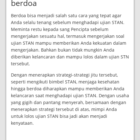
berdoa
Berdoa bisa menjadi salah satu cara yang tepat agar
Anda selalu tenang sebelum menghadapi ujian STAN.
Meminta restu kepada sang Pencipta sebelum
mengerjakan sesuatu hal, termasuk mengerjakan soal
ujian STAN mampu memberikan Anda kekuatan dalam
mengerjakan. Bahkan bukan tidak mungkin Anda
diberikan kelancaran dan mampu lolos dalam ujian STN
tersebut.
Dengan menerapkan strategi-strategi jitu tersebut,
seperti mengikuti bimbel STAN, menjaga kesehatan
hingga berdoa diharapkan mampu memberikan Anda
kelancaran saat menghadapi ujian STAN. Dengan usaha
yang gigih dan pantang menyerah, bersamaan dengan
menerapkan strategi tersebut di atas, mimpi Anda
untuk lolos ujian STAN bisa jadi akan menjadi
kenyataan.