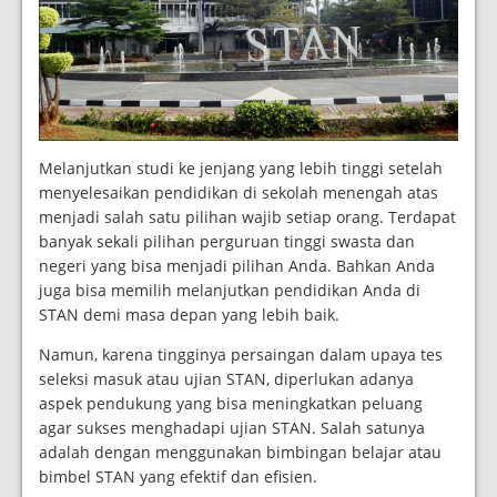
Melanjutkan studi ke jenjang yang lebih tinggi setelah
menyelesaikan pendidikan di sekolah menengah atas
menjadi salah satu pilihan wajib setiap orang. Terdapat
banyak sekali pilihan perguruan tinggi swasta dan
negeri yang bisa menjadi pilihan Anda. Bahkan Anda
juga bisa memilih melanjutkan pendidikan Anda di
STAN demi masa depan yang lebih baik.
Namun, karena tingginya persaingan dalam upaya tes
seleksi masuk atau ujian STAN, diperlukan adanya
aspek pendukung yang bisa meningkatkan peluang
agar sukses menghadapi ujian STAN. Salah satunya
adalah dengan menggunakan bimbingan belajar atau
bimbel STAN yang efektif dan efisien.