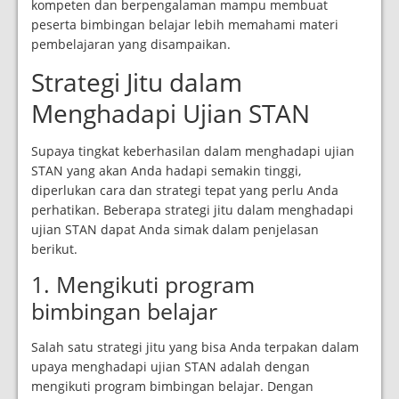
kompeten dan berpengalaman mampu membuat
peserta bimbingan belajar lebih memahami materi
pembelajaran yang disampaikan.
Strategi Jitu dalam
Menghadapi Ujian STAN
Supaya tingkat keberhasilan dalam menghadapi ujian
STAN yang akan Anda hadapi semakin tinggi,
diperlukan cara dan strategi tepat yang perlu Anda
perhatikan. Beberapa strategi jitu dalam menghadapi
ujian STAN dapat Anda simak dalam penjelasan
berikut.
1. Mengikuti program
bimbingan belajar
Salah satu strategi jitu yang bisa Anda terpakan dalam
upaya menghadapi ujian STAN adalah dengan
mengikuti program bimbingan belajar. Dengan