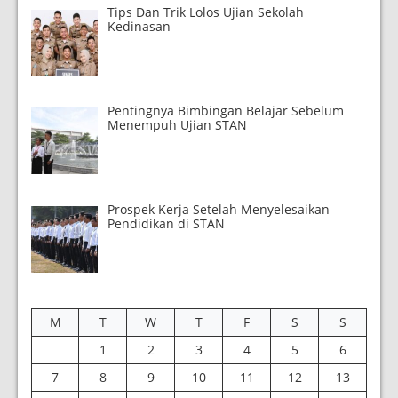
Tips Dan Trik Lolos Ujian Sekolah
Kedinasan
Pentingnya Bimbingan Belajar Sebelum
Menempuh Ujian STAN
Prospek Kerja Setelah Menyelesaikan
Pendidikan di STAN
M
T
W
T
F
S
S
1
2
3
4
5
6
7
8
9
10
11
12
13